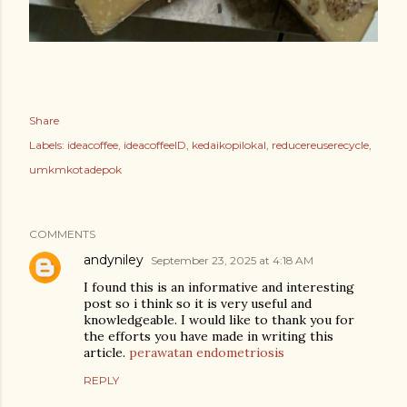
Share
Labels:
ideacoffee
ideacoffeeID
kedaikopilokal
reducereuserecycle
umkmkotadepok
COMMENTS
andyniley
September 23, 2025 at 4:18 AM
I found this is an informative and interesting
post so i think so it is very useful and
knowledgeable. I would like to thank you for
the efforts you have made in writing this
article.
perawatan endometriosis
REPLY