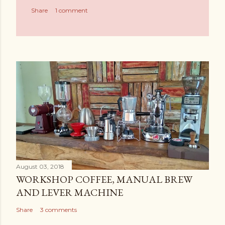
C
Share
1 comment
o
m
m
e
n
t
August 03, 2018
WORKSHOP COFFEE, MANUAL BREW
AND LEVER MACHINE
Share
3 comments